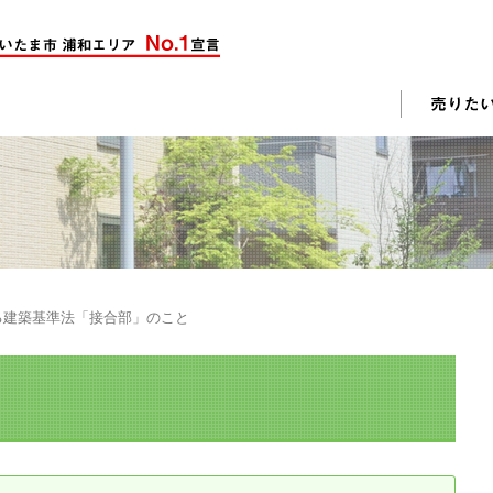
却活動
入されたお客様の声
売却されたお客様の声
不動産購入に関するよくある質問
料査定
る建築基準法「接合部」のこと
戸建て選びのポイント
土地選びのポイント
じめての売却
不動産売却成功のコツ
却前の修繕・リフォーム