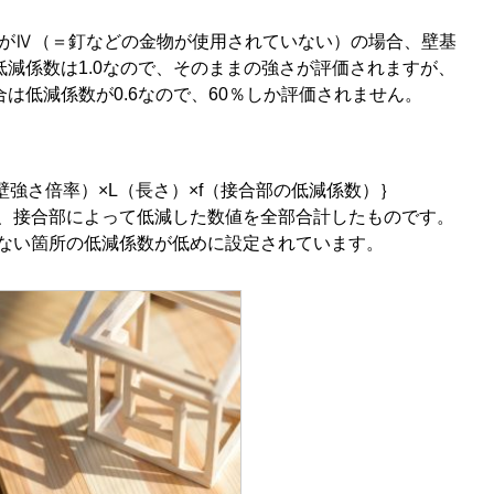
様がⅣ（＝釘などの金物が使用されていない）の場合、壁基
は低減係数は1.0なので、そのままの強さが評価されますが、
場合は低減係数が0.6なので、60％しか評価されません。
壁強さ倍率）×L（長さ）×f（接合部の低減係数）｝
、接合部によって低減した数値を全部合計したものです。
ない箇所の低減係数が低めに設定されています。