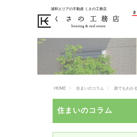
浦和エリアの不動産 くさの工務店
不動産の売却をお考えのお客様
不動産の購入をお考えのお客様
くさの工務店が選ばれる理由
くさの工務店が選ばれる理由
売
購
売却物件の事例
無
不動産の選び方
HOME
住まいのコラム
誰でもわか
マンション選びのポイント
一
売却相談
住まいのコラム
買い替えサポート
住宅ローン控除・消費税について
は
不動産の相続
売
リニュアル仲介とは