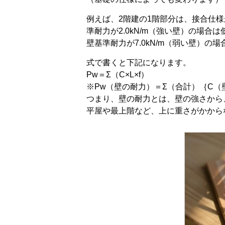
例えば、2階建の1階部分は、接合仕
準耐力が2.0kN/m（強い壁）の場合
壁基準耐力が7.0kN/m（弱い壁）の
式で書くと下記になります。
Pw＝Σ（C×L×f）
※Pw（壁の耐力）＝Σ（合計）｛C（
つまり、壁の耐力とは、壁の強さから
平屋や最上階など、上に重さがかから