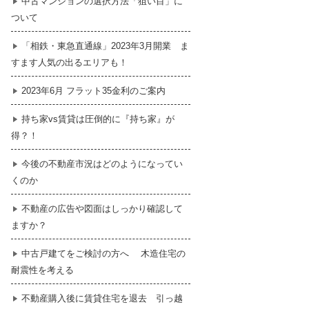
中古マンションの選択方法「狙い目」に
ついて
暮らし
はじめての物件探し
「相鉄・東急直通線」2023年3月開業 ま
すます人気の出るエリアも！
売買契約のご締結
2023年6月 フラット35金利のご案内
持ち家vs賃貸は圧倒的に『持ち家』が
得？！
今後の不動産市況はどのようになってい
くのか
不動産の広告や図面はしっかり確認して
ますか？
中古戸建てをご検討の方へ 木造住宅の
耐震性を考える
不動産購入後に賃貸住宅を退去 引っ越