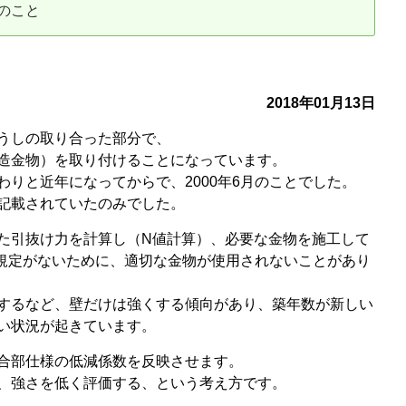
のこと
古だから安心して購入できる仕組み
リニュアル仲介で実現する豊かな
介による不動産売却
買取による不動産売却
2018年01月13日
うしの取り合った部分で、
動産の残代金の受領について
不動産売却後の税金
造金物）を取り付けることになっています。
りと近年になってからで、2000年6月のことでした。
記載されていたのみでした。
た引抜け力を計算し（N値計算）、必要な金物を施工して
は規定がないために、適切な金物が使用されないことがあり
するなど、壁だけは強くする傾向があり、築年数が新しい
い状況が起きています。
合部仕様の低減係数を反映させます。
、強さを低く評価する、という考え方です。