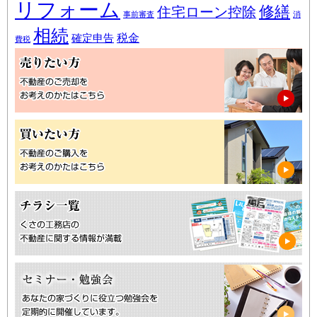
リフォーム
修繕
住宅ローン控除
事前審査
消
相続
税金
確定申告
費税