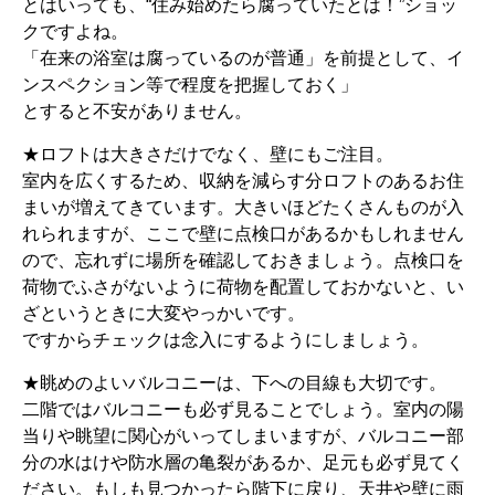
とはいっても、“住み始めたら腐っていたとは！”ショッ
クですよね。
「在来の浴室は腐っているのが普通」を前提として、イ
ンスペクション等で程度を把握しておく」
とすると不安がありません。
★ロフトは大きさだけでなく、壁にもご注目。
室内を広くするため、収納を減らす分ロフトのあるお住
まいが増えてきています。大きいほどたくさんものが入
れられますが、ここで壁に点検口があるかもしれません
ので、忘れずに場所を確認しておきましょう。点検口を
荷物でふさがないように荷物を配置しておかないと、い
ざというときに大変やっかいです。
ですからチェックは念入にするようにしましょう。
★眺めのよいバルコニーは、下への目線も大切です。
二階ではバルコニーも必ず見ることでしょう。室内の陽
当りや眺望に関心がいってしまいますが、バルコニー部
分の水はけや防水層の亀裂があるか、足元も必ず見てく
ださい。もしも見つかったら階下に戻り、天井や壁に雨