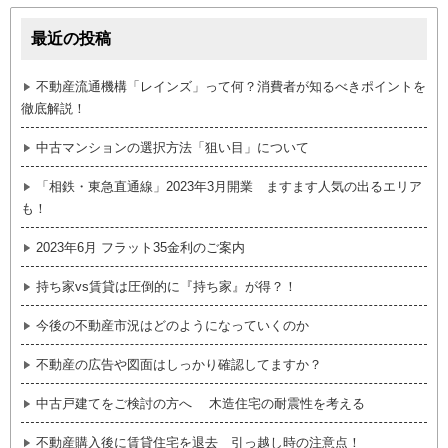
最近の投稿
不動産流通機構「レインズ」って何？消費者が知るべきポイントを
徹底解説！
中古マンションの選択方法「狙い目」について
「相鉄・東急直通線」2023年3月開業 ますます人気の出るエリア
も！
2023年6月 フラット35金利のご案内
持ち家vs賃貸は圧倒的に『持ち家』が得？！
今後の不動産市況はどのようになっていくのか
不動産の広告や図面はしっかり確認してますか？
中古戸建てをご検討の方へ 木造住宅の耐震性を考える
不動産購入後に賃貸住宅を退去 引っ越し時の注意点！