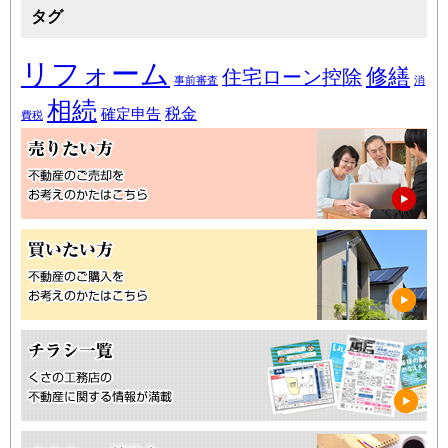
タグ
リフォーム
修繕
住宅ローン控除
事前審査
消
相続
税金
確定申告
費税