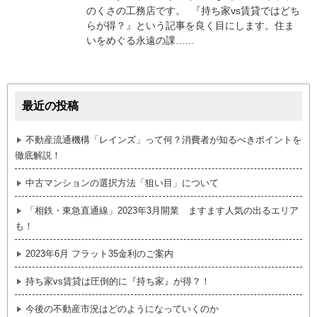
のくさの工務店です。 『持ち家vs賃貸ではどち
らが得？』という記事を良く目にします。住ま
いをめぐる永遠の課…...
最近の投稿
不動産流通機構「レインズ」って何？消費者が知るべきポイントを
徹底解説！
中古マンションの選択方法「狙い目」について
「相鉄・東急直通線」2023年3月開業 ますます人気の出るエリア
も！
2023年6月 フラット35金利のご案内
持ち家vs賃貸は圧倒的に『持ち家』が得？！
今後の不動産市況はどのようになっていくのか