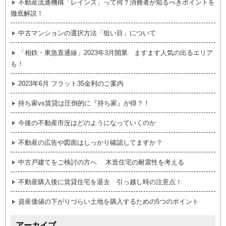
不動産流通機構「レインズ」って何？消費者が知るべきポイントを
徹底解説！
中古マンションの選択方法「狙い目」について
「相鉄・東急直通線」2023年3月開業 ますます人気の出るエリア
も！
2023年6月 フラット35金利のご案内
持ち家vs賃貸は圧倒的に『持ち家』が得？！
今後の不動産市況はどのようになっていくのか
不動産の広告や図面はしっかり確認してますか？
中古戸建てをご検討の方へ 木造住宅の耐震性を考える
不動産購入後に賃貸住宅を退去 引っ越し時の注意点！
資産価値の下がりづらい土地を購入するための5つのポイント
アーカイブ