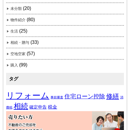
(20)
未分類
(80)
物件紹介
(25)
生活
(33)
相続・贈与
(57)
空地空家
(99)
購入
タグ
リフォーム
修繕
住宅ローン控除
事前審査
消
相続
税金
確定申告
費税