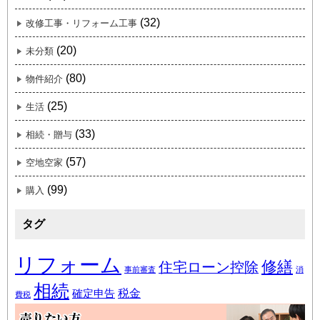
(32)
改修工事・リフォーム工事
(20)
未分類
(80)
物件紹介
(25)
生活
(33)
相続・贈与
(57)
空地空家
(99)
購入
タグ
リフォーム
修繕
住宅ローン控除
事前審査
消
相続
税金
確定申告
費税