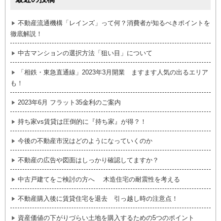
不動産流通機構「レインズ」って何？消費者が知るべきポイントを
徹底解説！
中古マンションの選択方法「狙い目」について
「相鉄・東急直通線」2023年3月開業 ますます人気の出るエリア
も！
2023年6月 フラット35金利のご案内
持ち家vs賃貸は圧倒的に『持ち家』が得？！
今後の不動産市況はどのようになっていくのか
不動産の広告や図面はしっかり確認してますか？
中古戸建てをご検討の方へ 木造住宅の耐震性を考える
不動産購入後に賃貸住宅を退去 引っ越し時の注意点！
資産価値の下がりづらい土地を購入するための5つのポイント