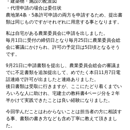
・建築物・施設の配置図
・代理申請の場合は委任状
農地第4条・5条許可申請の両方を申請するため、提出書
類は同じものですがそれぞれに用意する事となります。
私は自宅がある農業委員会に申請を出しました。
毎月1日に受付の締切日となり毎月25日に農業委員会総
会に審議にかけられ、許可の予定日は5日頃となるそう
です。
9月21日に申請書類を提出し、農業委員会総会の審議ま
でに不足書類を追加提出して、めでたく本日11月7日電
話連絡で許可が出ましたと連絡ありました。
後日書類は受取に行きますが、ここにたどり着くまでい
ろいろな人に助けれ、宅建士の教科書4ページ分を２年
半かけて実践できたことは良い経験になりました。
今回学んだことはわからないことは担当者の方に相談す
る事、書類の書き方なども含め丁寧に教えて頂きまし
た。