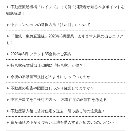
不動産流通機構「レインズ」って何？消費者が知るべきポイントを
徹底解説！
中古マンションの選択方法「狙い目」について
「相鉄・東急直通線」2023年3月開業 ますます人気の出るエリア
も！
2023年6月 フラット35金利のご案内
持ち家vs賃貸は圧倒的に『持ち家』が得？！
今後の不動産市況はどのようになっていくのか
不動産の広告や図面はしっかり確認してますか？
中古戸建てをご検討の方へ 木造住宅の耐震性を考える
不動産購入後に賃貸住宅を退去 引っ越し時の注意点！
資産価値の下がりづらい土地を購入するための5つのポイント