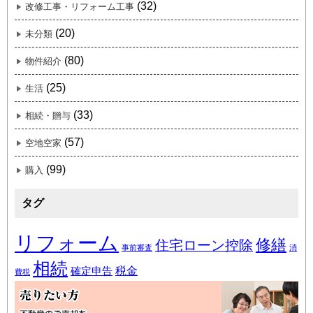
(32)
改修工事・リフォーム工事
(20)
未分類
(80)
物件紹介
(25)
生活
(33)
相続・贈与
(57)
空地空家
(99)
購入
タグ
リフォーム
修繕
住宅ローン控除
事前審査
消
相続
税金
確定申告
費税