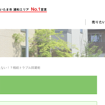
却活動
入されたお客様の声
売却されたお客様の声
不動産購入に関するよくある質問
料査定
えない！？相続トラブル回避術
戸建て選びのポイント
土地選びのポイント
じめての売却
不動産売却成功のコツ
却前の修繕・リフォーム