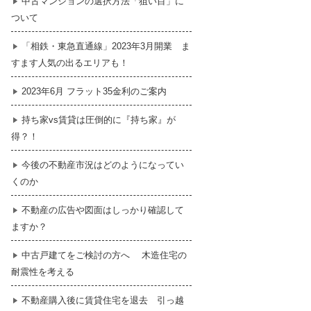
中古マンションの選択方法「狙い目」に
ついて
暮らし
はじめての物件探し
「相鉄・東急直通線」2023年3月開業 ま
すます人気の出るエリアも！
売買契約のご締結
2023年6月 フラット35金利のご案内
持ち家vs賃貸は圧倒的に『持ち家』が
得？！
今後の不動産市況はどのようになってい
くのか
不動産の広告や図面はしっかり確認して
ますか？
中古戸建てをご検討の方へ 木造住宅の
耐震性を考える
不動産購入後に賃貸住宅を退去 引っ越