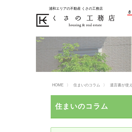
浦和エリアの不動産 くさの工務店
不動産の売却をお考えのお客様
不動産の購入をお考えのお客様
くさの工務店が選ばれる理由
くさの工務店が選ばれる理由
売
購
売却物件の事例
無
不動産の選び方
HOME
住まいのコラム
遺言書が使
マンション選びのポイント
一
売却相談
住まいのコラム
買い替えサポート
住宅ローン控除・消費税について
は
不動産の相続
売
リニュアル仲介とは