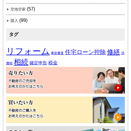
(57)
空地空家
(99)
購入
タグ
リフォーム
修繕
住宅ローン控除
事前審査
消
相続
税金
確定申告
費税