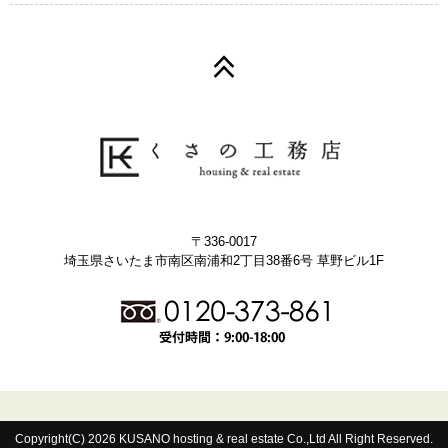
〒336-0017
埼玉県さいたま市南区南浦和2丁目38番6号 草野ビル1F
Copyright(C) 2026 KUSANO hosting & real estate Co.,Ltd All Right Reserved.