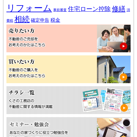
リフォーム
修繕
住宅ローン控除
事前審査
消
相続
税金
確定申告
費税