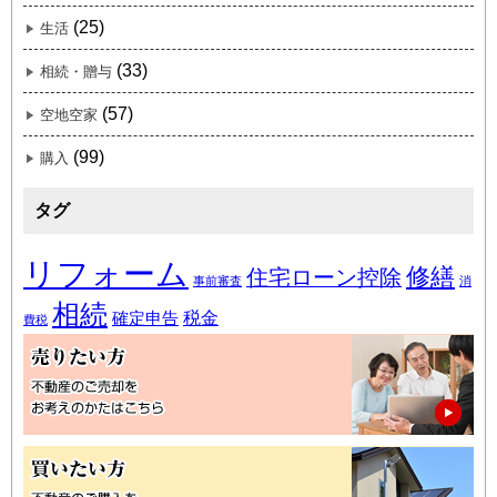
(25)
生活
(33)
相続・贈与
(57)
空地空家
(99)
購入
タグ
リフォーム
修繕
住宅ローン控除
事前審査
消
相続
税金
確定申告
費税