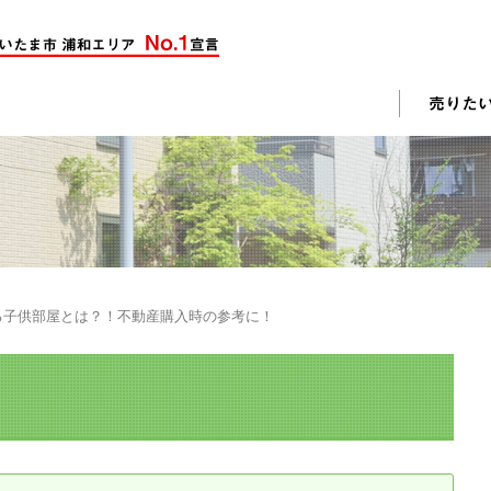
却活動
入されたお客様の声
売却されたお客様の声
不動産購入に関するよくある質問
料査定
る子供部屋とは？！不動産購入時の参考に！
戸建て選びのポイント
土地選びのポイント
じめての売却
不動産売却成功のコツ
却前の修繕・リフォーム