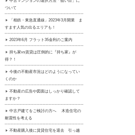
中古マンションの選択方法「狙い目」に
ついて
暮らし
はじめての物件探し
「相鉄・東急直通線」2023年3月開業 ま
すます人気の出るエリアも！
売買契約のご締結
2023年6月 フラット35金利のご案内
持ち家vs賃貸は圧倒的に『持ち家』が
得？！
今後の不動産市況はどのようになってい
くのか
不動産の広告や図面はしっかり確認して
ますか？
中古戸建てをご検討の方へ 木造住宅の
耐震性を考える
不動産購入後に賃貸住宅を退去 引っ越