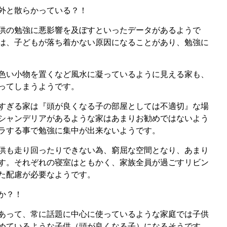
外と散らかっている？！
供の勉強に悪影響を及ぼすといったデータがあるようで
は、子どもが落ち着かない原因になることがあり、勉強に
色い小物を置くなど風水に凝っているように見える家も、
ってしまうようです。
すぎる家は『頭が良くなる子の部屋としては不適切』な場
シャンデリアがあるような家はあまりお勧めではないよう
ラする事で勉強に集中が出来ないようです。
供も走り回ったりできない為、窮屈な空間となり、あまり
す。それぞれの寝室はともかく、家族全員が過ごすリビン
た配慮が必要なようです。
か？！
あって、常に話題に中心に使っているような家庭では子供
めているような子供（頭が良くなる子）になるそうです。