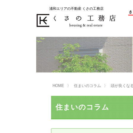
浦和エリアの不動産 くさの工務店
不動産の売却をお考えのお客様
不動産の購入をお考えのお客様
くさの工務店が選ばれる理由
くさの工務店が選ばれる理由
売
購
売却物件の事例
無
不動産の選び方
HOME
住まいのコラム
頭が良くな
マンション選びのポイント
一
売却相談
住まいのコラム
買い替えサポート
住宅ローン控除・消費税について
は
不動産の相続
売
リニュアル仲介とは