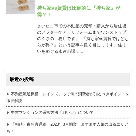
持ち家vs賃貸は圧倒的に『持ち家』が
得？！
さいたま市での不動産の売却・購入から居住後
のアフターケア・リフォームまでワンストップ
のくさの工務店です。 『持ち家vs賃貸ではどち
らが得？』という記事を良く目にします。住ま
いをめぐる永遠の課…...
最近の投稿
不動産流通機構「レインズ」って何？消費者が知るべきポイントを
徹底解説！
中古マンションの選択方法「狙い目」について
「相鉄・東急直通線」2023年3月開業 ますます人気の出るエリア
も！