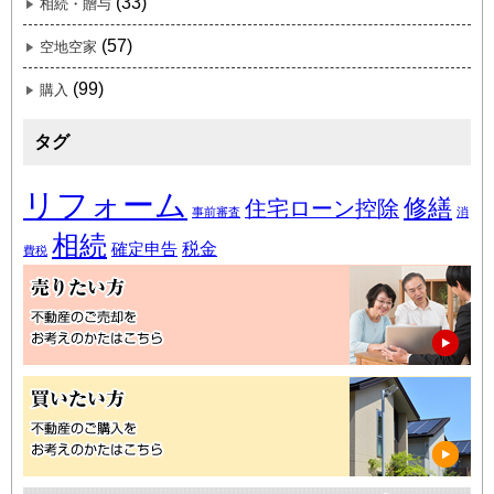
(33)
相続・贈与
(57)
空地空家
(99)
購入
タグ
リフォーム
修繕
住宅ローン控除
事前審査
消
相続
税金
確定申告
費税