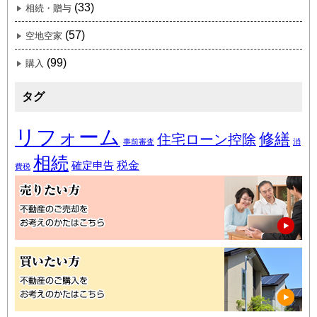
(33)
相続・贈与
(57)
空地空家
(99)
購入
タグ
リフォーム
修繕
住宅ローン控除
事前審査
消
相続
税金
確定申告
費税