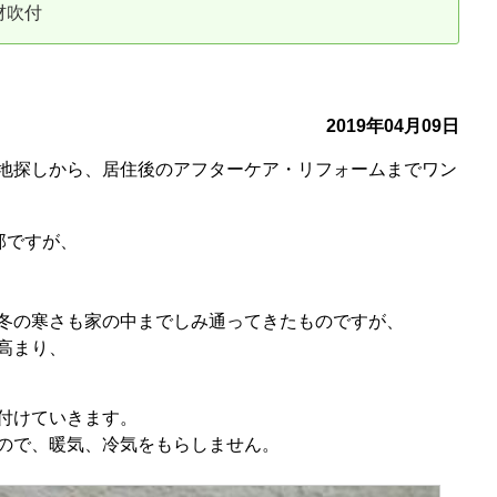
材吹付
古だから安心して購入できる仕組み
リニュアル仲介で実現する豊かな
介による不動産売却
買取による不動産売却
2019年04月09日
地探しから、居住後のアフターケア・リフォームまでワン
動産の残代金の受領について
不動産売却後の税金
邸ですが、
冬の寒さも家の中までしみ通ってきたものですが、
高まり、
付けていきます。
ので、暖気、冷気をもらしません。