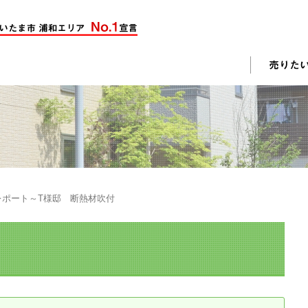
却活動
入されたお客様の声
売却されたお客様の声
不動産購入に関するよくある質問
料査定
レポート～T様邸 断熱材吹付
戸建て選びのポイント
土地選びのポイント
じめての売却
不動産売却成功のコツ
却前の修繕・リフォーム