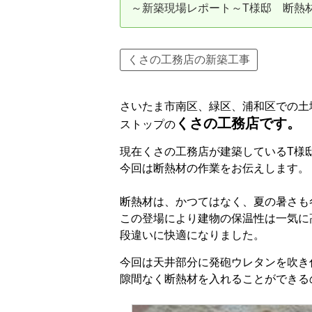
～新築現場レポート～T様邸 断熱
資産価値の減りにくい住宅購入
中
売却の流れ（手順）
くさの工務店の新築工事
不動産売却の詳しい流れ
仲
さいたま市南区、緑区、浦和区での土
不動産の引き渡し
不
くさの工務店です。
ストップの
現在くさの工務店が建築しているT様
今回は断熱材の作業をお伝えします。
断熱材は、かつてはなく、夏の暑さも
この登場により建物の保温性は一気に
段違いに快適になりました。
今回は天井部分に発砲ウレタンを吹き
隙間なく断熱材を入れることができる