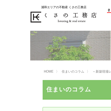
浦和エリアの不動産 くさの工務店
不動産の売却をお考えのお客様
不動産の購入をお考えのお客様
くさの工務店が選ばれる理由
くさの工務店が選ばれる理由
売
購
売却物件の事例
無
不動産の選び方
HOME
住まいのコラム
～新築現場
マンション選びのポイント
一
売却相談
住まいのコラム
買い替えサポート
住宅ローン控除・消費税について
は
不動産の相続
売
リニュアル仲介とは