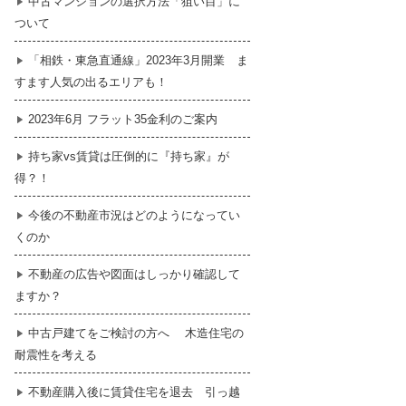
中古マンションの選択方法「狙い目」に
ついて
暮らし
はじめての物件探し
「相鉄・東急直通線」2023年3月開業 ま
すます人気の出るエリアも！
売買契約のご締結
2023年6月 フラット35金利のご案内
持ち家vs賃貸は圧倒的に『持ち家』が
得？！
今後の不動産市況はどのようになってい
くのか
不動産の広告や図面はしっかり確認して
ますか？
中古戸建てをご検討の方へ 木造住宅の
耐震性を考える
不動産購入後に賃貸住宅を退去 引っ越