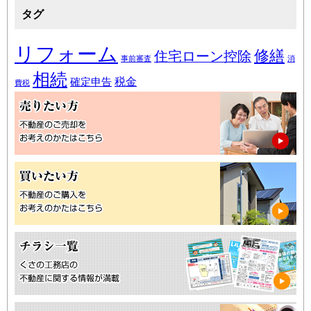
タグ
リフォーム
修繕
住宅ローン控除
事前審査
消
相続
税金
確定申告
費税