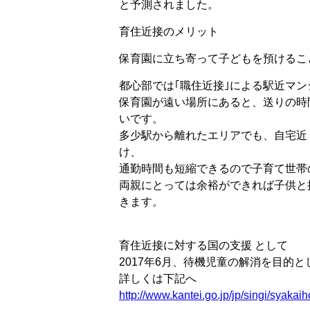
と予測されました。
育住近接のメリット
保育園に立ち寄って子どもを預けるこ
都心部では｢職住近接｣による駅近マ
保育園が遠い場所にあると、送りの時
いです。
多少駅から離れたエリアでも、自宅近
け、
通勤時間も短縮できるので子育て世帯
両親にとっては余裕ができれば子供と
きます。
育住近接に対する国の支援 として
2017年6月、待機児童の解消を目的
詳しくは下記へ
http://www.kantei.go.jp/jp/singi/syaka