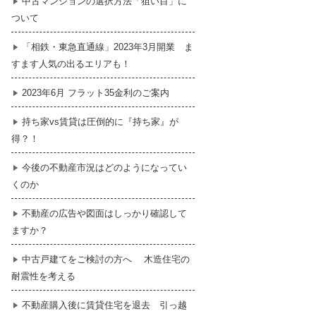
中古マンションの選択方法「狙い目」に
ついて
暮らし
はじめての物件探し
「相鉄・東急直通線」2023年3月開業 ま
すます人気の出るエリアも！
売買契約のご締結
2023年6月 フラット35金利のご案内
持ち家vs賃貸は圧倒的に『持ち家』が
得？！
今後の不動産市況はどのようになってい
くのか
不動産の広告や図面はしっかり確認して
ますか？
中古戸建てをご検討の方へ 木造住宅の
耐震性を考える
不動産購入後に賃貸住宅を退去 引っ越