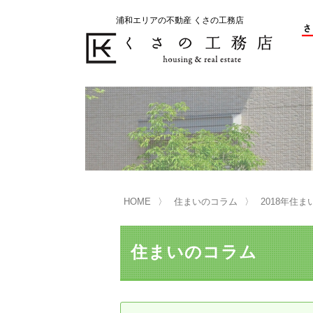
浦和エリアの不動産 くさの工務店
不動産の売却をお考えのお客様
不動産の購入をお考えのお客様
くさの工務店が選ばれる理由
くさの工務店が選ばれる理由
売
購
売却物件の事例
無
不動産の選び方
HOME
住まいのコラム
2018年住
マンション選びのポイント
一
売却相談
住まいのコラム
買い替えサポート
住宅ローン控除・消費税について
は
不動産の相続
売
リニュアル仲介とは