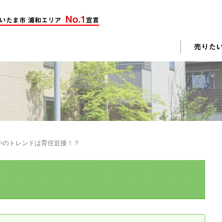
却活動
入されたお客様の声
売却されたお客様の声
不動産購入に関するよくある質問
料査定
まいのトレンドは育住近接！？
戸建て選びのポイント
土地選びのポイント
じめての売却
不動産売却成功のコツ
却前の修繕・リフォーム