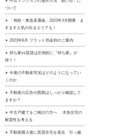
中古マンションの選択方法「狙い目」に
ついて
暮らし
はじめての物件探し
「相鉄・東急直通線」2023年3月開業 ま
すます人気の出るエリアも！
売買契約のご締結
2023年6月 フラット35金利のご案内
持ち家vs賃貸は圧倒的に『持ち家』が
得？！
今後の不動産市況はどのようになってい
くのか
不動産の広告や図面はしっかり確認して
ますか？
中古戸建てをご検討の方へ 木造住宅の
耐震性を考える
不動産購入後に賃貸住宅を退去 引っ越