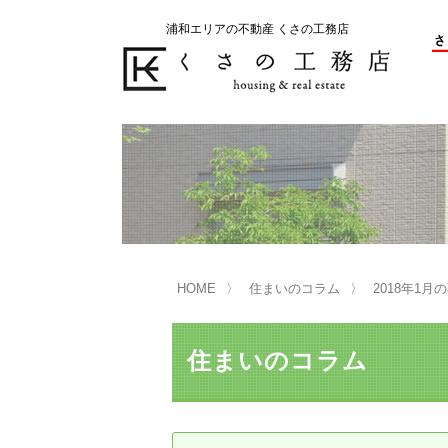
浦和エリアの不動産 くさの工務店
不動産の売却をお考えのお客様
不動産の購入をお考えのお客様
くさの工務店が選ばれる理由
くさの工務店が選ばれる理由
売
購
売却物件の事例
無
不動産の選び方
HOME
住まいのコラム
2018年1
マンション選びのポイント
一
売却相談
住まいのコラム
買い替えサポート
住宅ローン控除・消費税について
は
不動産の相続
売
リニュアル仲介とは