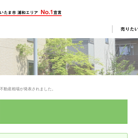
却活動
入されたお客様の声
売却されたお客様の声
不動産購入に関するよくある質問
料査定
月の不動産相場が発表されました。
戸建て選びのポイント
土地選びのポイント
じめての売却
不動産売却成功のコツ
却前の修繕・リフォーム