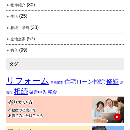
(80)
物件紹介
(25)
生活
(33)
相続・贈与
(57)
空地空家
(99)
購入
タグ
リフォーム
修繕
住宅ローン控除
事前審査
消
相続
税金
確定申告
費税