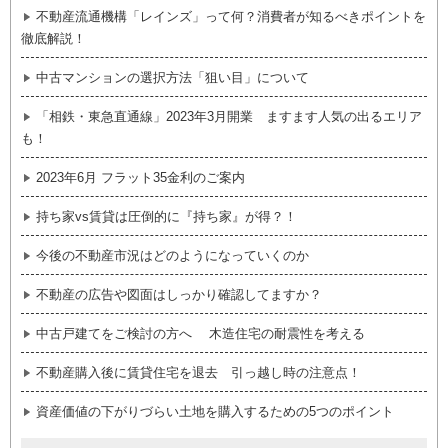
不動産流通機構「レインズ」って何？消費者が知るべきポイントを
徹底解説！
中古マンションの選択方法「狙い目」について
「相鉄・東急直通線」2023年3月開業 ますます人気の出るエリア
も！
2023年6月 フラット35金利のご案内
持ち家vs賃貸は圧倒的に『持ち家』が得？！
今後の不動産市況はどのようになっていくのか
不動産の広告や図面はしっかり確認してますか？
中古戸建てをご検討の方へ 木造住宅の耐震性を考える
不動産購入後に賃貸住宅を退去 引っ越し時の注意点！
資産価値の下がりづらい土地を購入するための5つのポイント