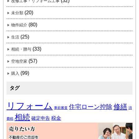
(32)
改修工事・リフォーム工事
(20)
未分類
(80)
物件紹介
(25)
生活
(33)
相続・贈与
(57)
空地空家
(99)
購入
タグ
リフォーム
修繕
住宅ローン控除
事前審査
消
相続
税金
確定申告
費税