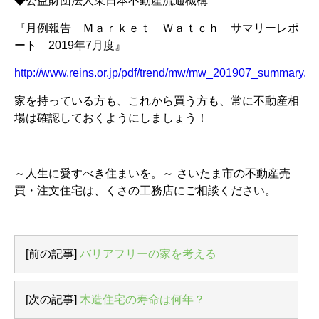
◆公益財団法人東日本不動産流通機構
『月例報告 Ｍａｒｋｅｔ Ｗａｔｃｈ サマリーレポ
ート 2019年7月度』
http://www.reins.or.jp/pdf/trend/mw/mw_201907_summary.pd
家を持っている方も、これから買う方も、常に不動産相
場は確認しておくようにしましょう！
～人生に愛すべき住まいを。～ さいたま市の不動産売
買・注文住宅は、くさの工務店にご相談ください。
[前の記事]
バリアフリーの家を考える
[次の記事]
木造住宅の寿命は何年？