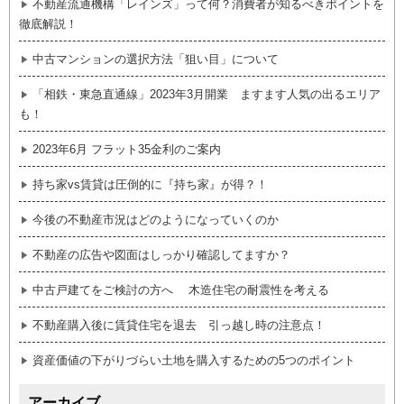
不動産流通機構「レインズ」って何？消費者が知るべきポイントを
徹底解説！
中古マンションの選択方法「狙い目」について
「相鉄・東急直通線」2023年3月開業 ますます人気の出るエリア
も！
2023年6月 フラット35金利のご案内
持ち家vs賃貸は圧倒的に『持ち家』が得？！
今後の不動産市況はどのようになっていくのか
不動産の広告や図面はしっかり確認してますか？
中古戸建てをご検討の方へ 木造住宅の耐震性を考える
不動産購入後に賃貸住宅を退去 引っ越し時の注意点！
資産価値の下がりづらい土地を購入するための5つのポイント
アーカイブ