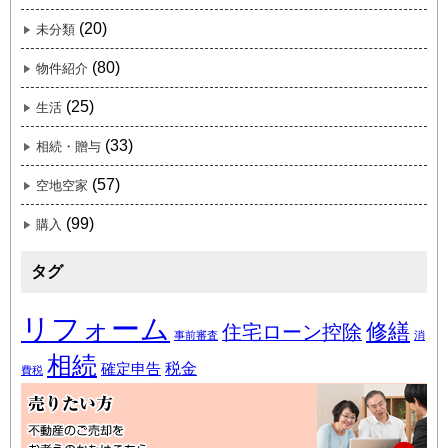
(20)
未分類
(80)
物件紹介
(25)
生活
(33)
相続・贈与
(57)
空地空家
(99)
購入
タグ
リフォーム
修繕
住宅ローン控除
事前審査
消
相続
税金
確定申告
費税