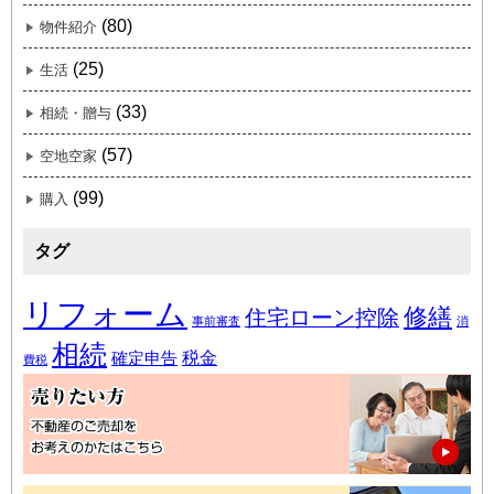
(80)
物件紹介
(25)
生活
(33)
相続・贈与
(57)
空地空家
(99)
購入
タグ
リフォーム
修繕
住宅ローン控除
事前審査
消
相続
税金
確定申告
費税