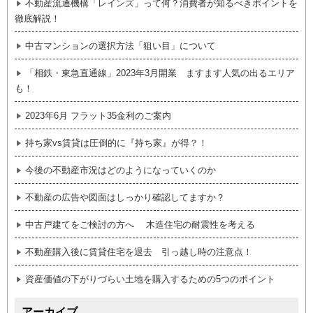
不動産流通機構「レインズ」って何？消費者が知るべきポイントを
徹底解説！
中古マンションの選択方法「狙い目」について
「相鉄・東急直通線」2023年3月開業 ますます人気の出るエリア
も！
2023年6月 フラット35金利のご案内
持ち家vs賃貸は圧倒的に『持ち家』が得？！
今後の不動産市況はどのようになっていくのか
不動産の広告や図面はしっかり確認してますか？
中古戸建てをご検討の方へ 木造住宅の耐震性を考える
不動産購入後に賃貸住宅を退去 引っ越し時の注意点！
資産価値の下がりづらい土地を購入するための5つのポイント
アーカイブ