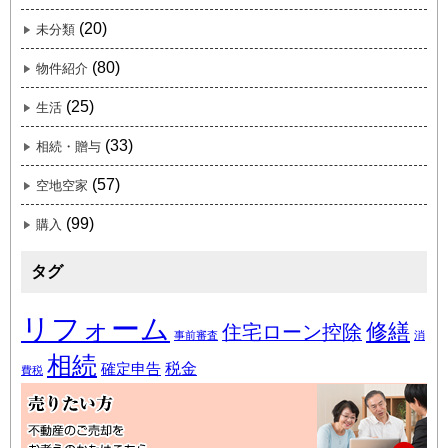
(20)
未分類
(80)
物件紹介
(25)
生活
(33)
相続・贈与
(57)
空地空家
(99)
購入
タグ
リフォーム
修繕
住宅ローン控除
事前審査
消
相続
税金
確定申告
費税