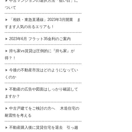
中古マンションの選択方法「狙い目」に
ついて
暮らし
はじめての物件探し
「相鉄・東急直通線」2023年3月開業 ま
すます人気の出るエリアも！
売買契約のご締結
2023年6月 フラット35金利のご案内
持ち家vs賃貸は圧倒的に『持ち家』が
得？！
今後の不動産市況はどのようになってい
くのか
不動産の広告や図面はしっかり確認して
ますか？
中古戸建てをご検討の方へ 木造住宅の
耐震性を考える
不動産購入後に賃貸住宅を退去 引っ越