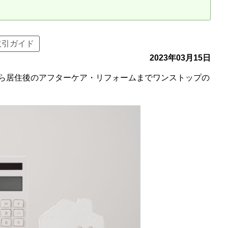
古だから安心して購入できる仕組み
リニュアル仲介で実現する豊かな
取引ガイド
介による不動産売却
買取による不動産売却
2023年03月15日
ら居住後のアフターケア・リフォームまでワンストップの
動産の残代金の受領について
不動産売却後の税金