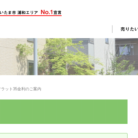
却活動
入されたお客様の声
売却されたお客様の声
不動産購入に関するよくある質問
料査定
 フラット35金利のご案内
戸建て選びのポイント
土地選びのポイント
じめての売却
不動産売却成功のコツ
却前の修繕・リフォーム