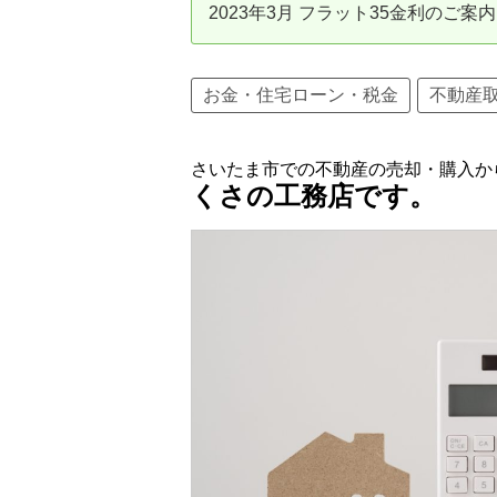
2023年3月 フラット35金利のご案内
資産価値の減りにくい住宅購入
中
売却の流れ（手順）
お金・住宅ローン・税金
不動産
不動産売却の詳しい流れ
仲
さいたま市での不動産の売却・購入か
不動産の引き渡し
不
くさの工務店です。