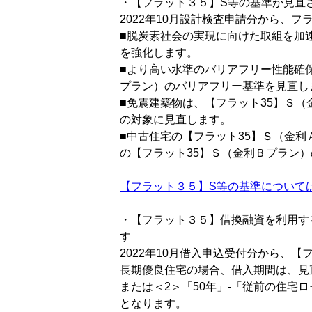
・【フラット３５】S等の基準が見直
2022年10月設計検査申請分から、
■脱炭素社会の実現に向けた取組を加
を強化します。
■より高い水準のバリアフリー性能確
プラン）のバリアフリー基準を見直し
■免震建築物は、【フラット35】Ｓ（
の対象に見直します。
■中古住宅の【フラット35】Ｓ（金
の【フラット35】Ｓ（金利Ｂプラン
【フラット３５】S等の基準については
・【フラット３５】借換融資を利用す
す
2022年10月借入申込受付分から、
長期優良住宅の場合、借入期間は、見直
または＜2＞「50年」-「従前の住宅
となります。