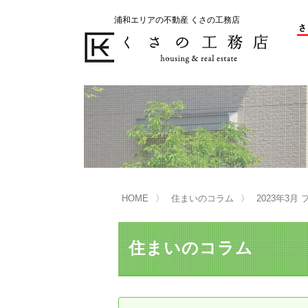
浦和エリアの不動産 くさの工務店
不動産の売却をお考えのお客様
不動産の購入をお考えのお客様
くさの工務店が選ばれる理由
くさの工務店が選ばれる理由
売
購
売却物件の事例
無
不動産の選び方
HOME
住まいのコラム
2023年3月
マンション選びのポイント
一
売却相談
住まいのコラム
買い替えサポート
住宅ローン控除・消費税について
は
不動産の相続
売
リニュアル仲介とは