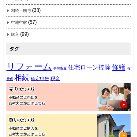
(33)
相続・贈与
(57)
空地空家
(99)
購入
タグ
リフォーム
修繕
住宅ローン控除
事前審査
消
相続
税金
確定申告
費税