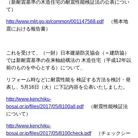
（新耐震基準の木造住宅の耐震性能検証法の公表につい
て）
http://www.mlit.go.jp/common/001147568.pdf
（熊本地
震における報告書）
これを受けて、（一財）日本建築防災協会（＝建防協）
では新耐震基準の在来軸組構法の 木造住宅（平成12年以
前のものを中心とする）について、
リフォーム時などに耐震性能を 検証する方法を検討・発
表し、5月16日（火）に下記内容を公表いたしました。
http://www.kenchiku-
bosai.or.jp/files/2017/05/8100all.pdf
（耐震性能検証法
について）
http://www.kenchiku-
bosai.or.jp/files/2017/05/8100check.pdf
（チェックシー