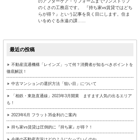
のアフターケア・リフォームまでワンストップ
のくさの工務店です。 『持ち家vs賃貸ではどち
らが得？』という記事を良く目にします。住ま
いをめぐる永遠の課…...
最近の投稿
不動産流通機構「レインズ」って何？消費者が知るべきポイントを
徹底解説！
中古マンションの選択方法「狙い目」について
「相鉄・東急直通線」2023年3月開業 ますます人気の出るエリア
も！
2023年6月 フラット35金利のご案内
持ち家vs賃貸は圧倒的に『持ち家』が得？！
今後の不動産市況はどのようになっていくのか