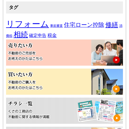
タグ
リフォーム
修繕
住宅ローン控除
事前審査
消
相続
税金
確定申告
費税