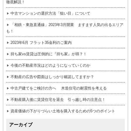
徹底解説！
中古マンションの選択方法「狙い目」について
「相鉄・東急直通線」2023年3月開業 ますます人気の出るエリア
も！
2023年6月 フラット35金利のご案内
持ち家vs賃貸は圧倒的に『持ち家』が得？！
今後の不動産市況はどのようになっていくのか
不動産の広告や図面はしっかり確認してますか？
中古戸建てをご検討の方へ 木造住宅の耐震性を考える
不動産購入後に賃貸住宅を退去 引っ越し時の注意点！
資産価値の下がりづらい土地を購入するための5つのポイント
アーカイブ