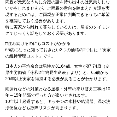
両親が元気なうちに介護の話を持ち出すのは気乗りしな
いかもしれませんが、ご両親の意向を踏まえた介護を実
現するためには、ご両親が正常に判断できるうちに希望
を確認しておく必要があります。
特に実家から離れて暮らしている方は、帰省のタイミン
グでじっくり話をしておく必要があります。
□住み続けるのにもコストがかかる
65歳になった知っておきたい3つの価格の2つ目は「実家
の維持管理コスト」です。
日本人の平均余命は男性が81.64歳、女性が87.74歳（※
厚生労働省『令和2年簡易生命表』より）と、65歳から
20年以上実家を維持する必要があることがわかります。
雨漏れなどの対策となる屋根・外壁の塗り替え工事は10
年～15年間隔で行った方が良いとされます。
10年以上経過すると、キッチンの水栓や給湯器、温水洗
浄便座なども故障リスクが高まります。