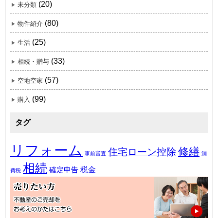
(20)
未分類
(80)
物件紹介
(25)
生活
(33)
相続・贈与
(57)
空地空家
(99)
購入
タグ
リフォーム
修繕
住宅ローン控除
事前審査
消
相続
税金
確定申告
費税