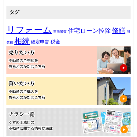
タグ
リフォーム
修繕
住宅ローン控除
事前審査
消
相続
税金
確定申告
費税