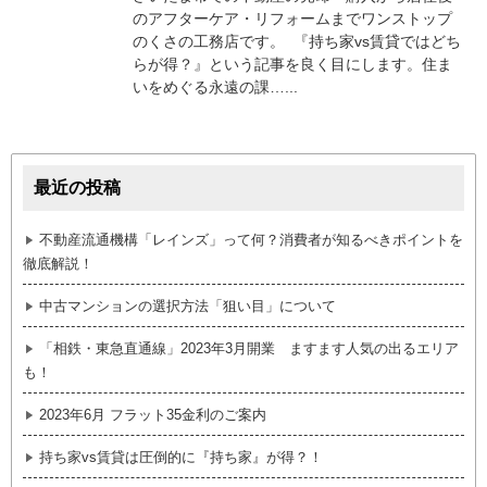
のアフターケア・リフォームまでワンストップ
のくさの工務店です。 『持ち家vs賃貸ではどち
らが得？』という記事を良く目にします。住ま
いをめぐる永遠の課…...
最近の投稿
不動産流通機構「レインズ」って何？消費者が知るべきポイントを
徹底解説！
中古マンションの選択方法「狙い目」について
「相鉄・東急直通線」2023年3月開業 ますます人気の出るエリア
も！
2023年6月 フラット35金利のご案内
持ち家vs賃貸は圧倒的に『持ち家』が得？！