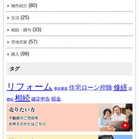
(80)
物件紹介
(25)
生活
(33)
相続・贈与
(57)
空地空家
(99)
購入
タグ
リフォーム
修繕
住宅ローン控除
事前審査
消
相続
税金
確定申告
費税