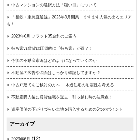
中古マンションの選択方法「狙い目」について
「相鉄・東急直通線」2023年3月開業 ますます人気の出るエリア
も！
2023年6月 フラット35金利のご案内
持ち家vs賃貸は圧倒的に『持ち家』が得？！
今後の不動産市況はどのようになっていくのか
不動産の広告や図面はしっかり確認してますか？
中古戸建てをご検討の方へ 木造住宅の耐震性を考える
不動産購入後に賃貸住宅を退去 引っ越し時の注意点！
資産価値の下がりづらい土地を購入するための5つのポイント
アーカイブ
(12)
2023年6月