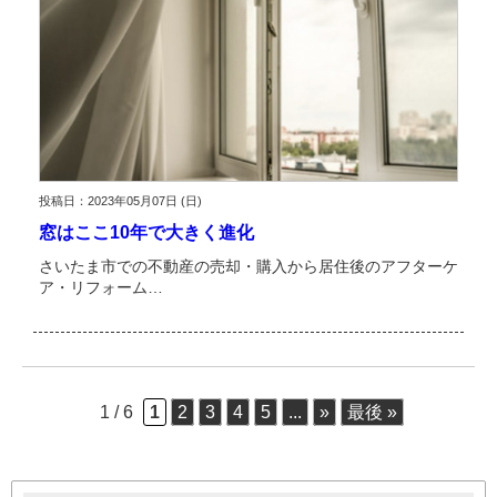
投稿日：2023年05月07日 (日)
窓はここ10年で大きく進化
さいたま市での不動産の売却・購入から居住後のアフターケ
ア・リフォーム…
1 / 6
1
2
3
4
5
...
»
最後 »