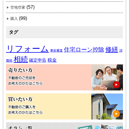
(57)
空地空家
(99)
購入
タグ
リフォーム
修繕
住宅ローン控除
事前審査
消
相続
税金
確定申告
費税