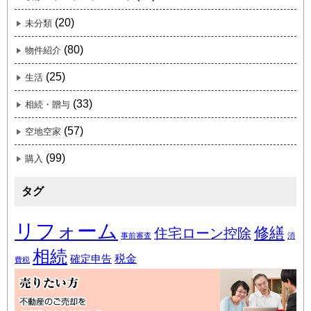
(20)
未分類
(80)
物件紹介
(25)
生活
(33)
相続・贈与
(57)
空地空家
(99)
購入
タグ
リフォーム
修繕
住宅ローン控除
事前審査
消
相続
税金
確定申告
費税