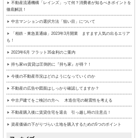
不動産流通機構「レインズ」って何？消費者が知るべきポイントを
徹底解説！
中古マンションの選択方法「狙い目」について
「相鉄・東急直通線」2023年3月開業 ますます人気の出るエリア
も！
2023年6月 フラット35金利のご案内
持ち家vs賃貸は圧倒的に『持ち家』が得？！
今後の不動産市況はどのようになっていくのか
不動産の広告や図面はしっかり確認してますか？
中古戸建てをご検討の方へ 木造住宅の耐震性を考える
不動産購入後に賃貸住宅を退去 引っ越し時の注意点！
資産価値の下がりづらい土地を購入するための5つのポイント