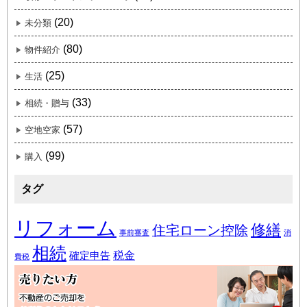
(20)
未分類
(80)
物件紹介
(25)
生活
(33)
相続・贈与
(57)
空地空家
(99)
購入
タグ
リフォーム
修繕
住宅ローン控除
事前審査
消
相続
税金
確定申告
費税