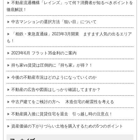
不動産流通機構「レインズ」って何？消費者が知るべきポイントを
徹底解説！
中古マンションの選択方法「狙い目」について
「相鉄・東急直通線」2023年3月開業 ますます人気の出るエリア
も！
2023年6月 フラット35金利のご案内
持ち家vs賃貸は圧倒的に『持ち家』が得？！
今後の不動産市況はどのようになっていくのか
不動産の広告や図面はしっかり確認してますか？
中古戸建てをご検討の方へ 木造住宅の耐震性を考える
不動産購入後に賃貸住宅を退去 引っ越し時の注意点！
資産価値の下がりづらい土地を購入するための5つのポイント