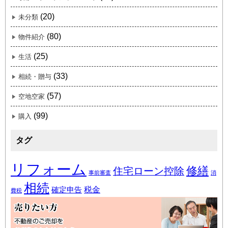
(20)
未分類
(80)
物件紹介
(25)
生活
(33)
相続・贈与
(57)
空地空家
(99)
購入
タグ
リフォーム
修繕
住宅ローン控除
事前審査
消
相続
税金
確定申告
費税