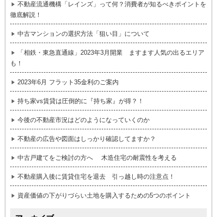
不動産流通機構「レインズ」って何？消費者が知るべきポイントを
徹底解説！
中古マンションの選択方法「狙い目」について
「相鉄・東急直通線」2023年3月開業 ますます人気の出るエリア
も！
2023年6月 フラット35金利のご案内
持ち家vs賃貸は圧倒的に『持ち家』が得？！
今後の不動産市況はどのようになっていくのか
不動産の広告や図面はしっかり確認してますか？
中古戸建てをご検討の方へ 木造住宅の耐震性を考える
不動産購入後に賃貸住宅を退去 引っ越し時の注意点！
資産価値の下がりづらい土地を購入するための5つのポイント