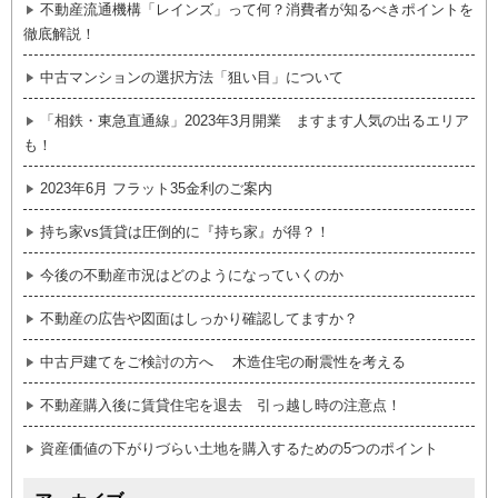
不動産流通機構「レインズ」って何？消費者が知るべきポイントを
徹底解説！
中古マンションの選択方法「狙い目」について
「相鉄・東急直通線」2023年3月開業 ますます人気の出るエリア
も！
2023年6月 フラット35金利のご案内
持ち家vs賃貸は圧倒的に『持ち家』が得？！
今後の不動産市況はどのようになっていくのか
不動産の広告や図面はしっかり確認してますか？
中古戸建てをご検討の方へ 木造住宅の耐震性を考える
不動産購入後に賃貸住宅を退去 引っ越し時の注意点！
資産価値の下がりづらい土地を購入するための5つのポイント