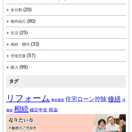
(20)
未分類
(80)
物件紹介
(25)
生活
(33)
相続・贈与
(57)
空地空家
(99)
購入
タグ
リフォーム
修繕
住宅ローン控除
事前審査
消
相続
税金
確定申告
費税