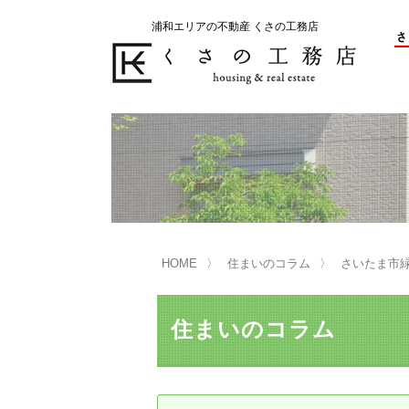
浦和エリアの不動産 くさの工務店
不動産の売却をお考えのお客様
不動産の購入をお考えのお客様
くさの工務店が選ばれる理由
くさの工務店が選ばれる理由
売
購
売却物件の事例
無
不動産の選び方
HOME
住まいのコラム
さいたま市
マンション選びのポイント
一
売却相談
住まいのコラム
買い替えサポート
住宅ローン控除・消費税について
は
不動産の相続
売
リニュアル仲介とは