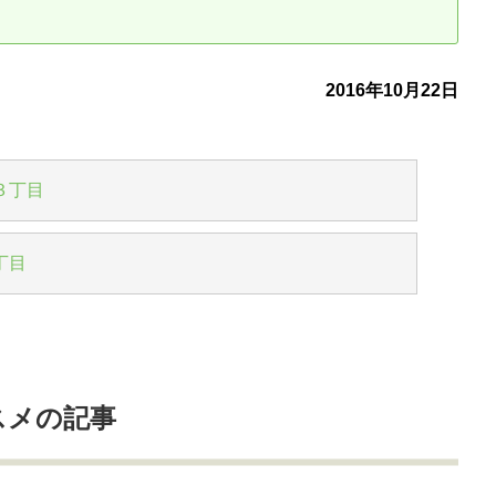
古だから安心して購入できる仕組み
リニュアル仲介で実現する豊かな
2016年10月22日
介による不動産売却
買取による不動産売却
動産の残代金の受領について
不動産売却後の税金
３丁目
丁目
スメの記事