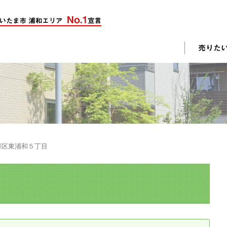
却活動
入されたお客様の声
売却されたお客様の声
不動産購入に関するよくある質問
料査定
緑区東浦和５丁目
戸建て選びのポイント
土地選びのポイント
じめての売却
不動産売却成功のコツ
却前の修繕・リフォーム