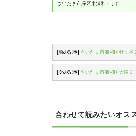
さいたま市緑区東浦和５丁目
資産価値の減りにくい住宅購入
中
売却の流れ（手順）
不動産売却の詳しい流れ
仲
不動産の引き渡し
不
[前の記事]
さいたま市浦和区針ヶ谷
[次の記事]
さいたま市浦和区大東３
合わせて読みたいオス