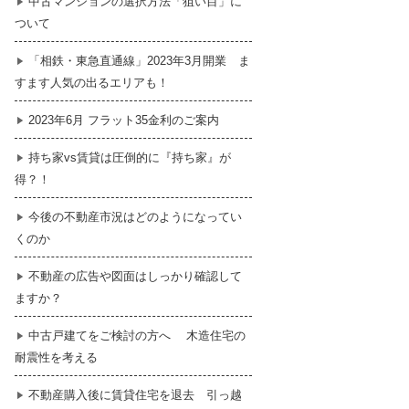
中古マンションの選択方法「狙い目」に
ついて
暮らし
はじめての物件探し
「相鉄・東急直通線」2023年3月開業 ま
すます人気の出るエリアも！
売買契約のご締結
2023年6月 フラット35金利のご案内
持ち家vs賃貸は圧倒的に『持ち家』が
得？！
今後の不動産市況はどのようになってい
くのか
不動産の広告や図面はしっかり確認して
ますか？
中古戸建てをご検討の方へ 木造住宅の
耐震性を考える
不動産購入後に賃貸住宅を退去 引っ越