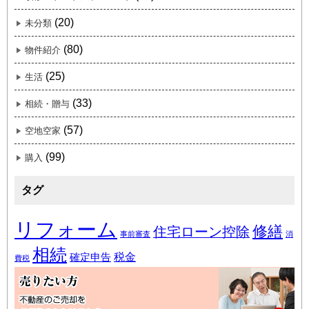
(20)
未分類
(80)
物件紹介
(25)
生活
(33)
相続・贈与
(57)
空地空家
(99)
購入
タグ
リフォーム
修繕
住宅ローン控除
事前審査
消
相続
税金
確定申告
費税