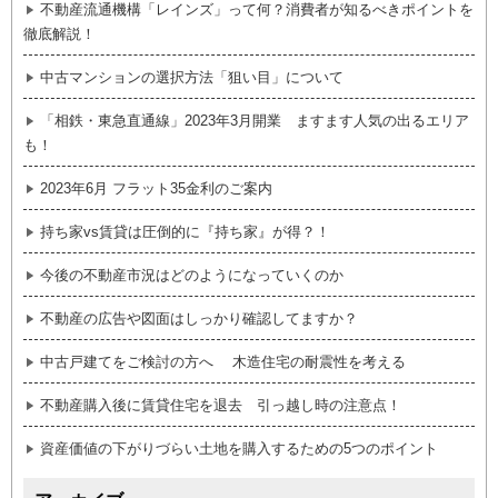
不動産流通機構「レインズ」って何？消費者が知るべきポイントを
徹底解説！
中古マンションの選択方法「狙い目」について
「相鉄・東急直通線」2023年3月開業 ますます人気の出るエリア
も！
2023年6月 フラット35金利のご案内
持ち家vs賃貸は圧倒的に『持ち家』が得？！
今後の不動産市況はどのようになっていくのか
不動産の広告や図面はしっかり確認してますか？
中古戸建てをご検討の方へ 木造住宅の耐震性を考える
不動産購入後に賃貸住宅を退去 引っ越し時の注意点！
資産価値の下がりづらい土地を購入するための5つのポイント