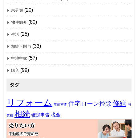
(20)
未分類
(80)
物件紹介
(25)
生活
(33)
相続・贈与
(57)
空地空家
(99)
購入
タグ
リフォーム
修繕
住宅ローン控除
事前審査
消
相続
税金
確定申告
費税