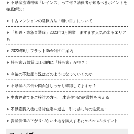
不動産流通機構「レインズ」って何？消費者が知るべきポイントを
徹底解説！
中古マンションの選択方法「狙い目」について
「相鉄・東急直通線」2023年3月開業 ますます人気の出るエリア
も！
2023年6月 フラット35金利のご案内
持ち家vs賃貸は圧倒的に『持ち家』が得？！
今後の不動産市況はどのようになっていくのか
不動産の広告や図面はしっかり確認してますか？
中古戸建てをご検討の方へ 木造住宅の耐震性を考える
不動産購入後に賃貸住宅を退去 引っ越し時の注意点！
資産価値の下がりづらい土地を購入するための5つのポイント