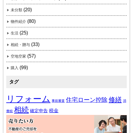
(20)
未分類
(80)
物件紹介
(25)
生活
(33)
相続・贈与
(57)
空地空家
(99)
購入
タグ
リフォーム
修繕
住宅ローン控除
事前審査
消
相続
税金
確定申告
費税