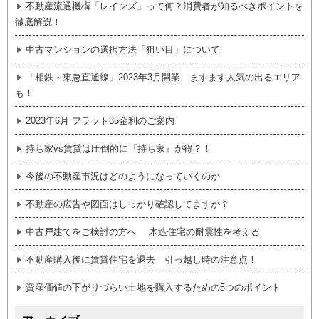
不動産流通機構「レインズ」って何？消費者が知るべきポイントを
徹底解説！
中古マンションの選択方法「狙い目」について
「相鉄・東急直通線」2023年3月開業 ますます人気の出るエリア
も！
2023年6月 フラット35金利のご案内
持ち家vs賃貸は圧倒的に『持ち家』が得？！
今後の不動産市況はどのようになっていくのか
不動産の広告や図面はしっかり確認してますか？
中古戸建てをご検討の方へ 木造住宅の耐震性を考える
不動産購入後に賃貸住宅を退去 引っ越し時の注意点！
資産価値の下がりづらい土地を購入するための5つのポイント