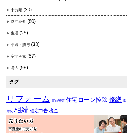
(20)
未分類
(80)
物件紹介
(25)
生活
(33)
相続・贈与
(57)
空地空家
(99)
購入
タグ
リフォーム
修繕
住宅ローン控除
事前審査
消
相続
税金
確定申告
費税