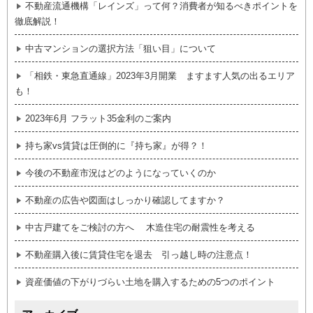
不動産流通機構「レインズ」って何？消費者が知るべきポイントを
徹底解説！
中古マンションの選択方法「狙い目」について
「相鉄・東急直通線」2023年3月開業 ますます人気の出るエリア
も！
2023年6月 フラット35金利のご案内
持ち家vs賃貸は圧倒的に『持ち家』が得？！
今後の不動産市況はどのようになっていくのか
不動産の広告や図面はしっかり確認してますか？
中古戸建てをご検討の方へ 木造住宅の耐震性を考える
不動産購入後に賃貸住宅を退去 引っ越し時の注意点！
資産価値の下がりづらい土地を購入するための5つのポイント