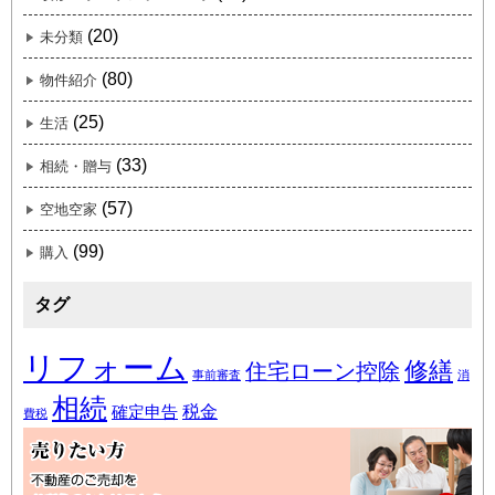
(20)
未分類
(80)
物件紹介
(25)
生活
(33)
相続・贈与
(57)
空地空家
(99)
購入
タグ
リフォーム
修繕
住宅ローン控除
事前審査
消
相続
税金
確定申告
費税