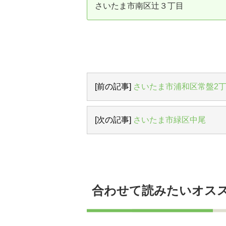
さいたま市南区辻３丁目
資産価値の減りにくい住宅購入
中
売却の流れ（手順）
不動産売却の詳しい流れ
仲
不動産の引き渡し
不
[前の記事]
さいたま市浦和区常盤2
[次の記事]
さいたま市緑区中尾
合わせて読みたいオス