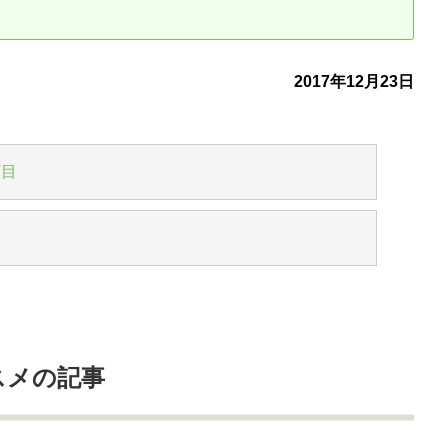
古だから安心して購入できる仕組み
リニュアル仲介で実現する豊かな
2017年12月23日
介による不動産売却
買取による不動産売却
動産の残代金の受領について
不動産売却後の税金
丁目
スメの記事