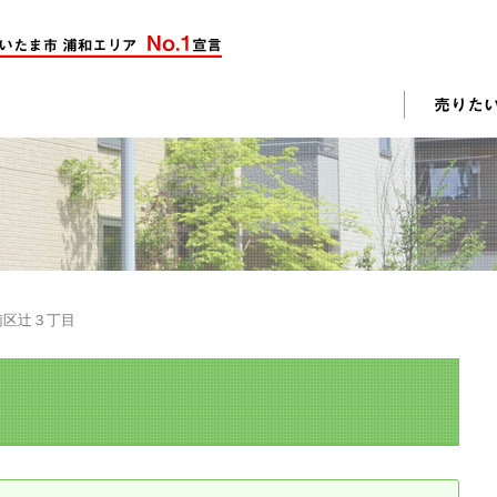
却活動
入されたお客様の声
売却されたお客様の声
不動産購入に関するよくある質問
料査定
南区辻３丁目
戸建て選びのポイント
土地選びのポイント
じめての売却
不動産売却成功のコツ
却前の修繕・リフォーム