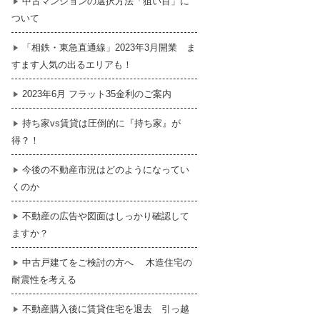
中古マンションの選択方法「狙い目」に
ついて
暮らし
はじめての物件探し
「相鉄・東急直通線」2023年3月開業 ま
すます人気の出るエリアも！
売買契約のご締結
2023年6月 フラット35金利のご案内
持ち家vs賃貸は圧倒的に『持ち家』が
得？！
今後の不動産市況はどのようになってい
くのか
不動産の広告や図面はしっかり確認して
ますか？
中古戸建てをご検討の方へ 木造住宅の
耐震性を考える
不動産購入後に賃貸住宅を退去 引っ越