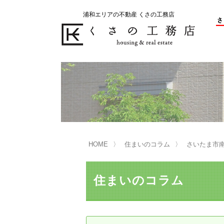
浦和エリアの不動産 くさの工務店
不動産の売却をお考えのお客様
不動産の購入をお考えのお客様
くさの工務店が選ばれる理由
くさの工務店が選ばれる理由
売
購
売却物件の事例
無
不動産の選び方
HOME
住まいのコラム
さいたま市
マンション選びのポイント
一
売却相談
住まいのコラム
買い替えサポート
住宅ローン控除・消費税について
は
不動産の相続
売
リニュアル仲介とは