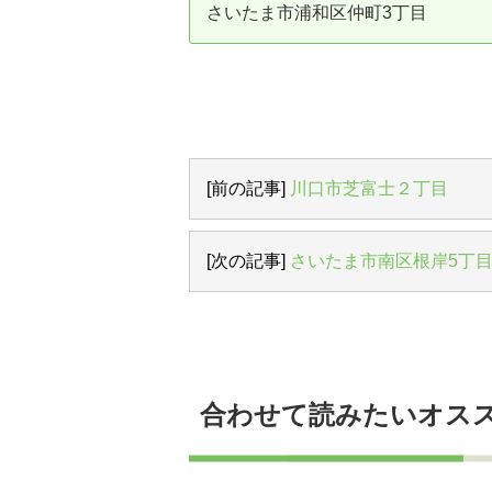
さいたま市浦和区仲町3丁目
資産価値の減りにくい住宅購入
中
売却の流れ（手順）
不動産売却の詳しい流れ
仲
不動産の引き渡し
不
[前の記事]
川口市芝富士２丁目
[次の記事]
さいたま市南区根岸5丁
合わせて読みたいオス