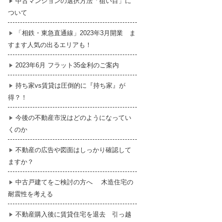
中古マンションの選択方法「狙い目」に
ついて
暮らし
はじめての物件探し
「相鉄・東急直通線」2023年3月開業 ま
すます人気の出るエリアも！
売買契約のご締結
2023年6月 フラット35金利のご案内
持ち家vs賃貸は圧倒的に『持ち家』が
得？！
今後の不動産市況はどのようになってい
くのか
不動産の広告や図面はしっかり確認して
ますか？
中古戸建てをご検討の方へ 木造住宅の
耐震性を考える
不動産購入後に賃貸住宅を退去 引っ越