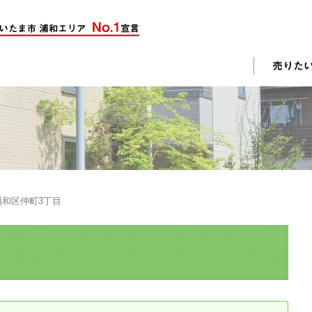
却活動
入されたお客様の声
売却されたお客様の声
不動産購入に関するよくある質問
料査定
浦和区仲町3丁目
戸建て選びのポイント
土地選びのポイント
じめての売却
不動産売却成功のコツ
却前の修繕・リフォーム