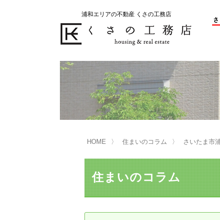
浦和エリアの不動産 くさの工務店
不動産の売却をお考えのお客様
不動産の購入をお考えのお客様
くさの工務店が選ばれる理由
くさの工務店が選ばれる理由
売
購
売却物件の事例
無
不動産の選び方
HOME
住まいのコラム
さいたま市
マンション選びのポイント
一
売却相談
住まいのコラム
買い替えサポート
住宅ローン控除・消費税について
は
不動産の相続
売
リニュアル仲介とは