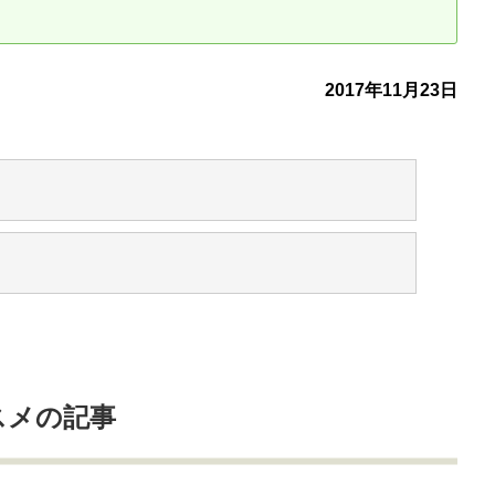
古だから安心して購入できる仕組み
リニュアル仲介で実現する豊かな
2017年11月23日
介による不動産売却
買取による不動産売却
動産の残代金の受領について
不動産売却後の税金
目
スメの記事