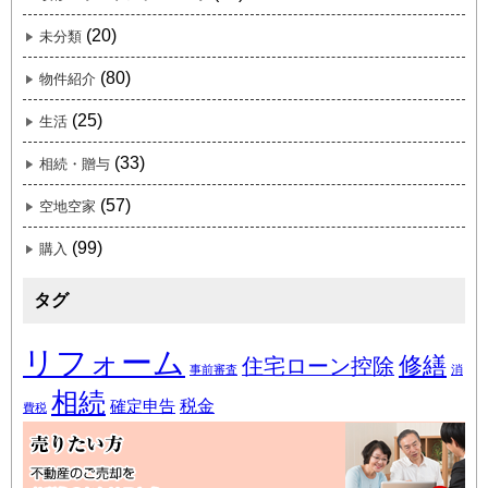
(20)
未分類
(80)
物件紹介
(25)
生活
(33)
相続・贈与
(57)
空地空家
(99)
購入
タグ
リフォーム
修繕
住宅ローン控除
事前審査
消
相続
税金
確定申告
費税