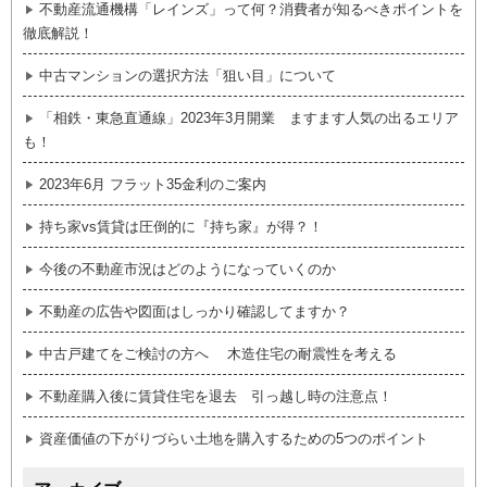
不動産流通機構「レインズ」って何？消費者が知るべきポイントを
徹底解説！
中古マンションの選択方法「狙い目」について
「相鉄・東急直通線」2023年3月開業 ますます人気の出るエリア
も！
2023年6月 フラット35金利のご案内
持ち家vs賃貸は圧倒的に『持ち家』が得？！
今後の不動産市況はどのようになっていくのか
不動産の広告や図面はしっかり確認してますか？
中古戸建てをご検討の方へ 木造住宅の耐震性を考える
不動産購入後に賃貸住宅を退去 引っ越し時の注意点！
資産価値の下がりづらい土地を購入するための5つのポイント