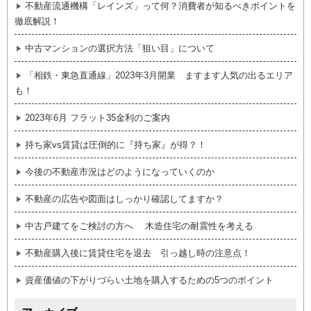
不動産流通機構「レインズ」って何？消費者が知るべきポイントを
徹底解説！
中古マンションの選択方法「狙い目」について
「相鉄・東急直通線」2023年3月開業 ますます人気の出るエリア
も！
2023年6月 フラット35金利のご案内
持ち家vs賃貸は圧倒的に『持ち家』が得？！
今後の不動産市況はどのようになっていくのか
不動産の広告や図面はしっかり確認してますか？
中古戸建てをご検討の方へ 木造住宅の耐震性を考える
不動産購入後に賃貸住宅を退去 引っ越し時の注意点！
資産価値の下がりづらい土地を購入するための5つのポイント