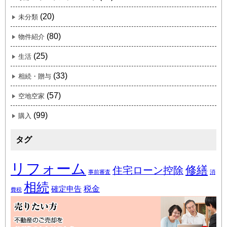
(20)
未分類
(80)
物件紹介
(25)
生活
(33)
相続・贈与
(57)
空地空家
(99)
購入
タグ
リフォーム
修繕
住宅ローン控除
事前審査
消
相続
税金
確定申告
費税