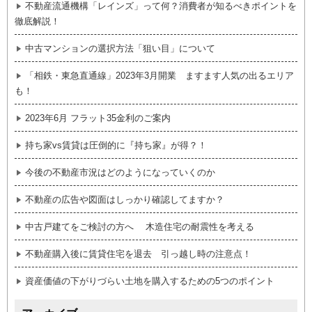
不動産流通機構「レインズ」って何？消費者が知るべきポイントを
徹底解説！
中古マンションの選択方法「狙い目」について
「相鉄・東急直通線」2023年3月開業 ますます人気の出るエリア
も！
2023年6月 フラット35金利のご案内
持ち家vs賃貸は圧倒的に『持ち家』が得？！
今後の不動産市況はどのようになっていくのか
不動産の広告や図面はしっかり確認してますか？
中古戸建てをご検討の方へ 木造住宅の耐震性を考える
不動産購入後に賃貸住宅を退去 引っ越し時の注意点！
資産価値の下がりづらい土地を購入するための5つのポイント