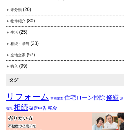
(20)
未分類
(80)
物件紹介
(25)
生活
(33)
相続・贈与
(57)
空地空家
(99)
購入
タグ
リフォーム
修繕
住宅ローン控除
事前審査
消
相続
税金
確定申告
費税