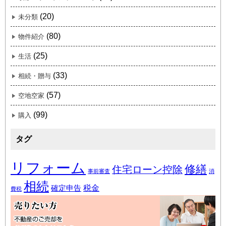
(20)
未分類
(80)
物件紹介
(25)
生活
(33)
相続・贈与
(57)
空地空家
(99)
購入
タグ
リフォーム
修繕
住宅ローン控除
事前審査
消
相続
税金
確定申告
費税