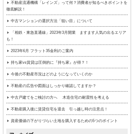
不動産流通機構「レインズ」って何？消費者が知るべきポイントを
徹底解説！
中古マンションの選択方法「狙い目」について
「相鉄・東急直通線」2023年3月開業 ますます人気の出るエリア
も！
2023年6月 フラット35金利のご案内
持ち家vs賃貸は圧倒的に『持ち家』が得？！
今後の不動産市況はどのようになっていくのか
不動産の広告や図面はしっかり確認してますか？
中古戸建てをご検討の方へ 木造住宅の耐震性を考える
不動産購入後に賃貸住宅を退去 引っ越し時の注意点！
資産価値の下がりづらい土地を購入するための5つのポイント