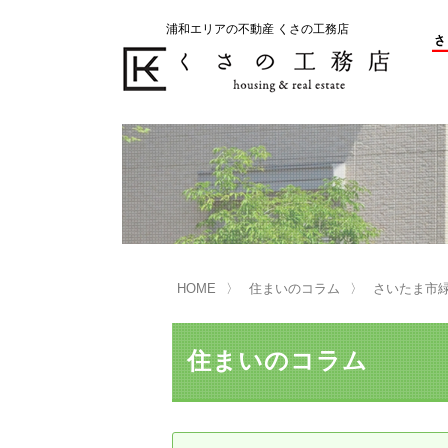
浦和エリアの不動産 くさの工務店
不動産の売却をお考えのお客様
不動産の購入をお考えのお客様
くさの工務店が選ばれる理由
くさの工務店が選ばれる理由
売
購
売却物件の事例
無
不動産の選び方
HOME
住まいのコラム
さいたま市
マンション選びのポイント
一
売却相談
住まいのコラム
買い替えサポート
住宅ローン控除・消費税について
は
不動産の相続
売
リニュアル仲介とは