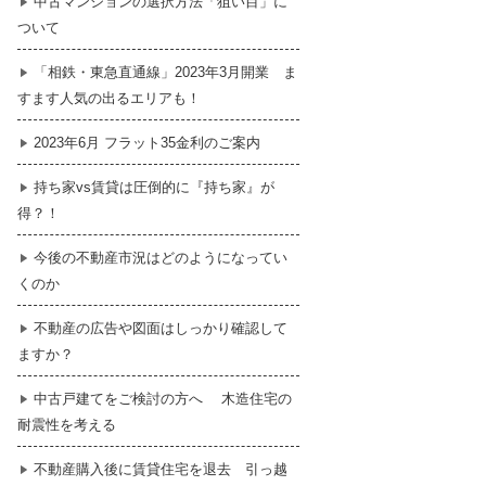
中古マンションの選択方法「狙い目」に
ついて
暮らし
はじめての物件探し
「相鉄・東急直通線」2023年3月開業 ま
すます人気の出るエリアも！
売買契約のご締結
2023年6月 フラット35金利のご案内
持ち家vs賃貸は圧倒的に『持ち家』が
得？！
今後の不動産市況はどのようになってい
くのか
不動産の広告や図面はしっかり確認して
ますか？
中古戸建てをご検討の方へ 木造住宅の
耐震性を考える
不動産購入後に賃貸住宅を退去 引っ越