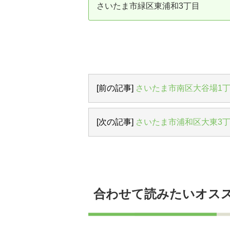
さいたま市緑区東浦和3丁目
資産価値の減りにくい住宅購入
中
売却の流れ（手順）
不動産売却の詳しい流れ
仲
不動産の引き渡し
不
[前の記事]
さいたま市南区大谷場1
[次の記事]
さいたま市浦和区大東3
合わせて読みたいオス