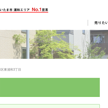
却活動
入されたお客様の声
売却されたお客様の声
不動産購入に関するよくある質問
料査定
緑区東浦和3丁目
戸建て選びのポイント
土地選びのポイント
じめての売却
不動産売却成功のコツ
却前の修繕・リフォーム