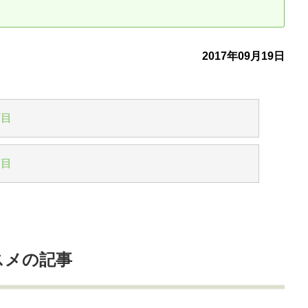
古だから安心して購入できる仕組み
リニュアル仲介で実現する豊かな
2017年09月19日
介による不動産売却
買取による不動産売却
動産の残代金の受領について
不動産売却後の税金
丁目
丁目
スメの記事