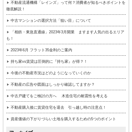
不動産流通機構「レインズ」って何？消費者が知るべきポイントを
徹底解説！
中古マンションの選択方法「狙い目」について
「相鉄・東急直通線」2023年3月開業 ますます人気の出るエリア
も！
2023年6月 フラット35金利のご案内
持ち家vs賃貸は圧倒的に『持ち家』が得？！
今後の不動産市況はどのようになっていくのか
不動産の広告や図面はしっかり確認してますか？
中古戸建てをご検討の方へ 木造住宅の耐震性を考える
不動産購入後に賃貸住宅を退去 引っ越し時の注意点！
資産価値の下がりづらい土地を購入するための5つのポイント