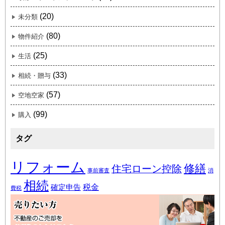
(20)
未分類
(80)
物件紹介
(25)
生活
(33)
相続・贈与
(57)
空地空家
(99)
購入
タグ
リフォーム
修繕
住宅ローン控除
事前審査
消
相続
税金
確定申告
費税