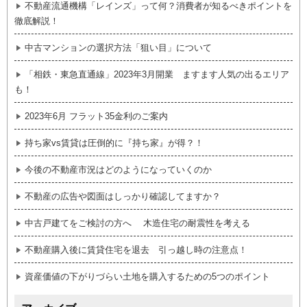
不動産流通機構「レインズ」って何？消費者が知るべきポイントを
徹底解説！
中古マンションの選択方法「狙い目」について
「相鉄・東急直通線」2023年3月開業 ますます人気の出るエリア
も！
2023年6月 フラット35金利のご案内
持ち家vs賃貸は圧倒的に『持ち家』が得？！
今後の不動産市況はどのようになっていくのか
不動産の広告や図面はしっかり確認してますか？
中古戸建てをご検討の方へ 木造住宅の耐震性を考える
不動産購入後に賃貸住宅を退去 引っ越し時の注意点！
資産価値の下がりづらい土地を購入するための5つのポイント