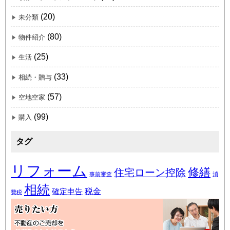
(20)
未分類
(80)
物件紹介
(25)
生活
(33)
相続・贈与
(57)
空地空家
(99)
購入
タグ
リフォーム
修繕
住宅ローン控除
事前審査
消
相続
税金
確定申告
費税